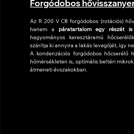
Forgódobos hővisszanyer
Az R 200 V C8 forgódobos (rotációs) hőv
hanem a 
páratartalom egy részét is 
hagyományos keresztáramú hőcserélő
szárítja ki annyira a lakás levegőjét, így 
A kondenzációs forgódobos hőcserélő ha
hőmérsékleten is, optimális beltéri mikrok
átmeneti évszakokban.