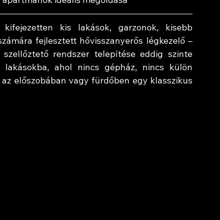
jezetten kis lakások, garzonok, kisebb 
ámára fejlesztett hővisszanyerős légkezelő – 
zellőztető rendszer telepítése eddig szinte 
n lakásokba, ahol nincs gépház, nincs külön 
y az előszobában vagy fürdőben egy klasszikus 