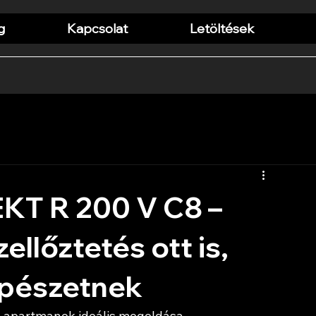
g
Kapcsolat
Letöltések
T R 200 V C8 –
llőztetés ott is,
épészetnek
és apartmanok ideális megoldása