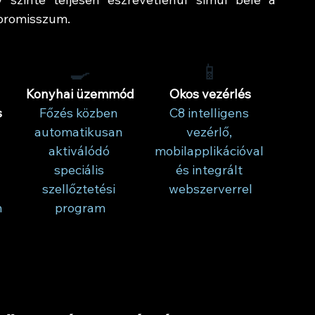
mpromisszum.
🍳
📱
Konyhai üzemmód
Okos vezérlés
s
Főzés közben 
C8 intelligens 
automatikusan 
vezérlő, 
aktiválódó 
mobilapplikációval 
speciális 
és integrált 
szellőztetési 
webszerverrel
n 
program