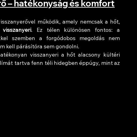
ő – hatékonyság és komfort
isszanyerővel működik, amely nemcsak a hőt, 
visszanyeri
. Ez télen különösen fontos: a 
kkel szemben a forgódobos megoldás nem 
nem kell párásítóra sem gondolni.
tékonyan visszanyeri a hőt alacsony kültéri 
límát tartva fenn téli hidegben éppúgy, mint az 