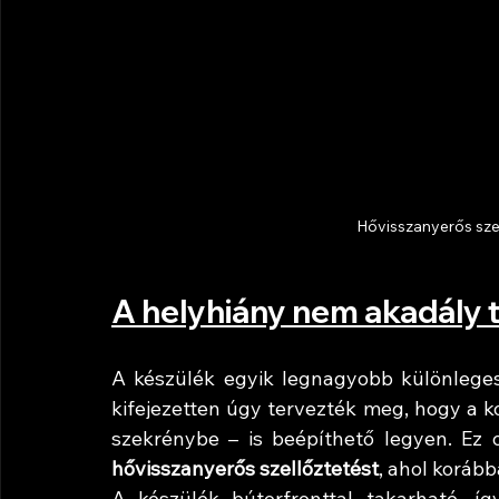
Hővisszanyerős szell
A helyhiány nem akadály
A készülék egyik legnagyobb különlegess
kifejezetten úgy tervezték meg, hogy a ko
szekrénybe – is beépíthető legyen. Ez o
hővisszanyerős szellőztetést
, ahol koráb
A készülék bútorfronttal takarható, így