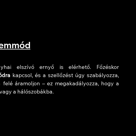
üzemmód
hai elszívó ernyő is elérhető. Főzéskor 
ódra
 kapcsol, és a szellőzést úgy szabályozza, 
 felé áramoljon – ez megakadályozza, hogy a 
 vagy a hálószobákba.