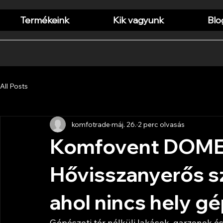
Termékeink
Kik vagyunk
Blo
All Posts
komfotrade
máj. 26.
2 perc olvasás
Komfovent DOMEK
Hővisszanyerős sze
ahol nincs hely g
Gépészeti tér nélküli lakások, garzonok 