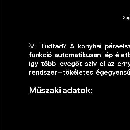
Saj
💡 
Tudtad?
 A konyhai páraelsz
funkció automatikusan lép életb
így több levegőt szív el az erny
rendszer – tökéletes légegyensúl
Műszaki adatok: