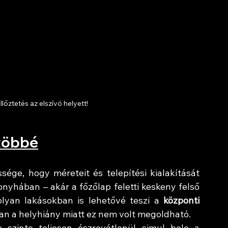
őztetés az elszívó helyett!
 többé
ége, hogy méreteit és telepítési kialakítását 
nyhában – akár a főzőlap feletti keskeny felső 
lyan lakásokban is lehetővé teszi a 
központi 
ban a helyhiány miatt ez nem volt megoldható.
 szinte teljesen észrevétlenül simul bele a 