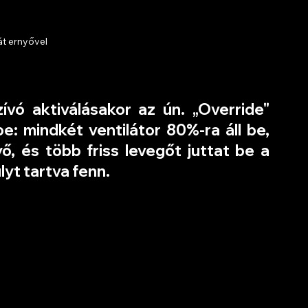
át ernyővel
ívó aktiválásakor az ún. „Override" 
e: mindkét ventilátor 80%-ra áll be, 
ő, és több friss levegőt juttat be a 
yt tartva fenn.