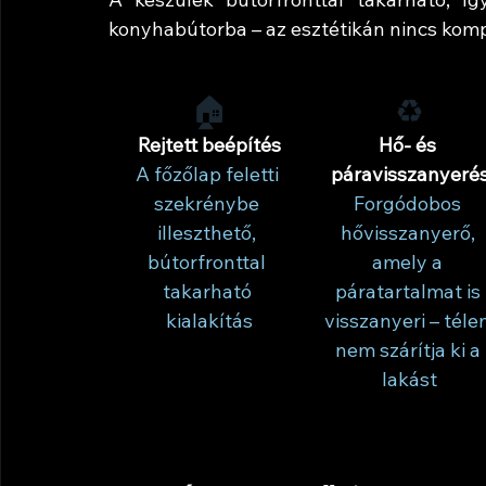
konyhabútorba – az esztétikán nincs ko
🏠
♻️
Rejtett beépítés
Hő- és 
A főzőlap feletti 
páravisszanyeré
szekrénybe 
Forgódobos 
illeszthető, 
hővisszanyerő, 
bútorfronttal 
amely a 
takarható 
páratartalmat is 
kialakítás
visszanyeri – téle
nem szárítja ki a 
lakást