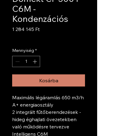
C6M -
Kondenzációs
Ár
1 284 145 Ft
ÁFA beleértve
Mennyiség
*
Kosárba
Maximális légáramlás 650 m3/h
A+ energiaosztály
2 integrált fűtőberendezések -
hideg éghajlati övezetekben
való működésre tervezve
Intelligens C6M