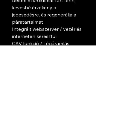
beltéri mikroklímát tart fenn,
kevésbé érzékeny a
jegesedésre, és regenerálja a
páratartalmat
Integrált webszerver / vezérlés
interneten keresztül
CAV funkció / Légáramlás
szabályozása és felügyelete
Automatikus szellőztetési
intenzitás szabályozása CO2,
VOC vagy RH érzékelővel
A helyiség hűtése kültéri
levegővel (szabad hűtési
funkció)Energia-visszanyerés és
energiafogyasztás számlálók
Részletesebb adatok a gyári
honlapról.