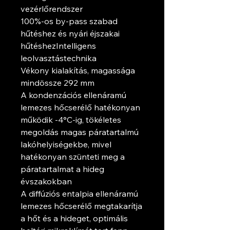
vezérlőrendszer
100%-os by-pass szabad
hűtéshez és nyári éjszakai
hűtéshezIntelligens
leolvasztástechnika
Vékony kialakítás, magassága
mindössze 292 mm
A kondenzációs ellenáramú
lemezes hőcserélő hatékonyan
működik -4°C-ig, tökéletes
megoldás magas páratartalmú
lakóhelyiségekbe, mivel
hatékonyan szünteti meg a
páratartalmat a hideg
évszakokban
A diffúziós entalpia ellenáramú
lemezes hőcserélő megtakarítja
a hőt és a hideget, optimális