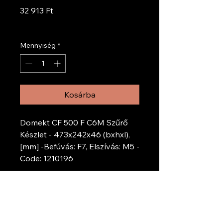
Ár
32 913 Ft
ÁFA beleértve
Mennyiség
*
Kosárba
Domekt CF 500 F C6M Szűrő
Készlet - 473x242x46 (bxhxl),
[mm] -Befúvás: F7, Elszívás: M5 -
Code: 1210196