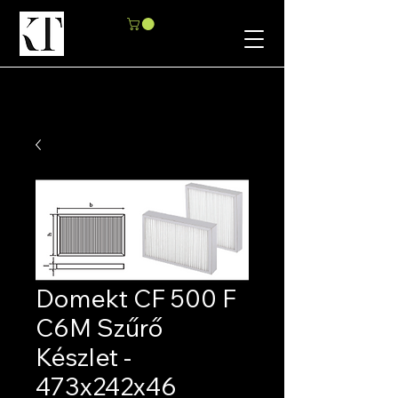
Domekt CF 500 F
C6M Szűrő
Készlet -
473x242x46