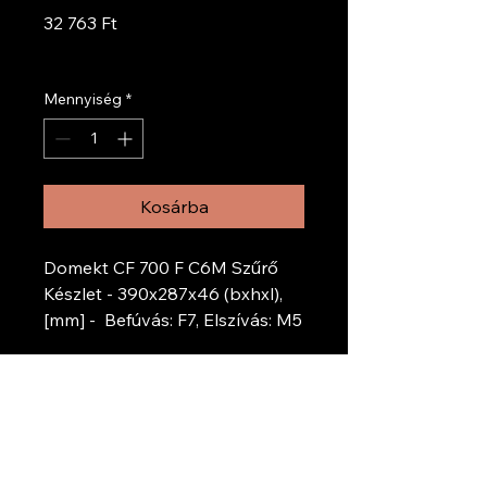
Ár
32 763 Ft
ÁFA beleértve
Mennyiség
*
Kosárba
Domekt CF 700 F C6M Szűrő
Készlet - 390x287x46 (bxhxl),
[mm] - Befúvás: F7, Elszívás: M5