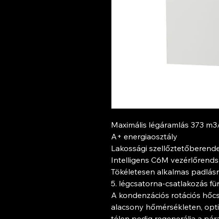
Maximális légáramlás 373 m3
A+ energiaosztály
Lakossági szellőztetőberende
Intelligens C6M vezérlőrends
Tökéletesen alkalmas padlásr
5. légcsatorna-csatlakozás f
A kondenzációs rotációs hőcs
alacsony hőmérsékleten, optim
télen pedig regenerálja a pár