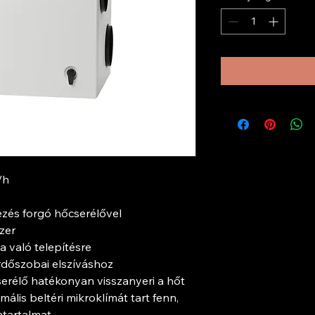
/h
zés forgó hőcserélővel
zer
a való telepítésre
ürdőszobai elszíváshoz
erélő hatékonyan visszanyeri a hőt
ális beltéri mikroklímát tart fenn,
atartalmat