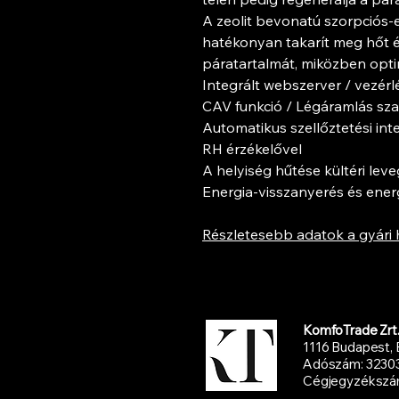
A zeolit ​​bevonatú szorpciós-
hatékonyan takarít meg hőt é
páratartalmát, miközben optim
Integrált webszerver / vezérl
CAV funkció / Légáramlás sza
Automatikus szellőztetési in
RH érzékelővel
A helyiség hűtése kültéri lev
Energia-visszanyerés és ener
Részletesebb adatok a gyári 
KomfoTrade Zrt
1116 Budapest, 
Adószám: 3230
Cégjegyzékszám