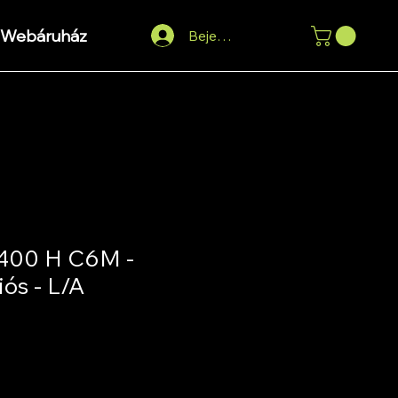
Webáruház
Bejelentkezés
400 H C6M -
ós - L/A