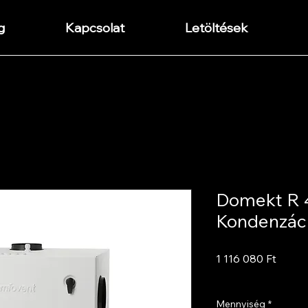
g
Kapcsolat
Letöltések
Domekt R 
Kondenzáci
Ár
1 116 080 Ft
ÁFA beleértve
Mennyiség
*