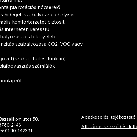
entalpia rotációs hőcserélő
s hideget, szabályozza a helyiség
ális komfortérzetet biztosít
és interneten keresztül
bályozása és felügyelete
tenzitás szabályozása CO2, VOC vagy
egővel (szabad hűtési funkció)
giafogyasztás számlálók
honlapról.
.
Adatkezelési tájékoztató
Bazsalikom utca 58.
3780-2-43
Általános szerződési felt
: 01-10-142391