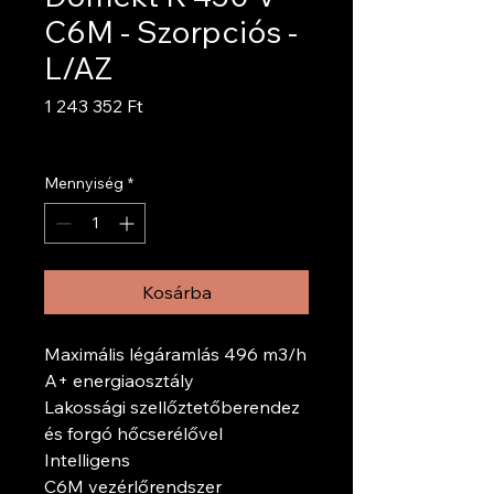
C6M - Szorpciós -
L/AZ
Ár
1 243 352 Ft
ÁFA beleértve
Mennyiség
*
Kosárba
Maximális légáramlás 496 m3/h
A+ energiaosztály
Lakossági szellőztetőberendez
és forgó hőcserélővel
Intelligens
C6M vezérlőrendszer