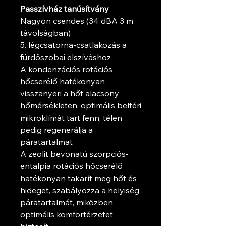
Passzívház tanúsítvány
Nagyon csendes (34 dBA 3 m
távolságban)
5. légcsatorna-csatlakozás a
fürdőszobai elszíváshoz
A kondenzációs rotációs
hőcserélő hatékonyan
visszanyeri a hőt alacsony
hőmérsékleten, optimális beltéri
mikroklímát tart fenn, télen
pedig regenerálja a
páratartalmat
A zeolit ​​bevonatú szorpciós-
entalpia rotációs hőcserélő
hatékonyan takarít meg hőt és
hideget, szabályozza a helyiség
páratartalmát, miközben
optimális komfortérzetet