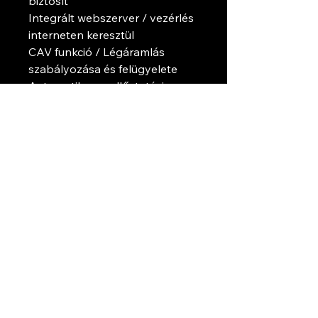
biztosít
Integrált webszerver / vezérlés
interneten keresztül
CAV funkció / Légáramlás
szabályozása és felügyelete
Automatikus szellőztetési
intenzitás szabályozása CO2,
VOC vagy RH érzékelővel
A helyiség hűtése kültéri
levegővel (szabad hűtési
funkció)
Energia-visszanyerési és
energiafogyasztási számlálók
Részletesebb adatok a gyári
honlapról.