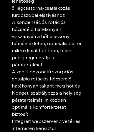
lehetőség
5. légcsatorna-csatlakozás
fürdőszobai elszíváshoz
A kondenzációs rotációs
hőcserélő hatékonyan
visszanyeri a hőt alacsony
hőmérsékleten, optimális beltéri
mikroklímát tart fenn, télen
pedig regenerálja a
páratartalmat
A zeolit ​​bevonatú szorpciós-
entalpia rotációs hőcserélő
hatékonyan takarít meg hőt és
hideget, szabályozza a helyiség
páratartalmát, miközben
optimális komfortérzetet
biztosít
Integrált webszerver / vezérlés
interneten keresztül