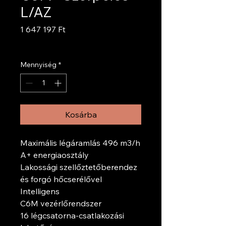
L/AZ
Ár
1 647 197 Ft
ÁFA beleértve
Mennyiség
*
Kosárba
Maximális légáramlás 496 m3/h
A+ energiaosztály
Lakossági szellőztetőberendez
és forgó hőcserélővel
Intelligens
C6M vezérlőrendszer
16 légcsatorna-csatlakozási