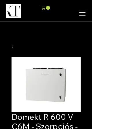
Domekt R 600 V
C6M - Szorpciós -