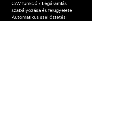
CAV funkció / Légáramlás
szabályozása és felügyelete
Automatikus szellőztetési
intenzitás szabályozása CO2,
VOC vagy RH érzékelővel
A helyiség hűtése kültéri
levegővel (szabad hűtési
funkció)
Energia-visszanyerési és
energiafogyasztási számlálók
Részletesebb adatok a gyári
honlapról.